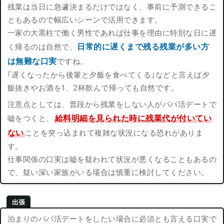
残業は当日に急遽決まるだけではなく、事前に予測できるこ
ともあるので幅広いシーンで活用できます。
一家の大黒柱で働く男性であれば仕事を理由に特別な日に遅
日常的に遅くまで残る残業が多い方
く帰るのは自然で、
は無難な口実
ですね。
｢遅くなったから後輩と夕飯を食べてくる｣などと言えば夕
飯抜きやお酒を1、2杯飲んで帰っても自然です。
注意点としては、普段から残業をしない人がパパ活デートで
給料明細を見られた時に残業代が付いてい
嘘をつくと、
ない
ことを突っ込まれて複雑な状況になる恐れがありま
す。
仕事関係の口実は嘘を疑われて状況が悪くなることもあるの
で、疑い深い家族がいる場合は慎重に検討してください。
出張
泊まりのパパ活デートをしたい場合に必須とも言える口実で