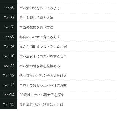
5
パパ活仲間を作ってみよう
Tech
6
身元を隠して遊ぶ方法
Tech
7
本当の愛情を貰う方法
Tech
8
都合のいい女に育てる方法
Tech
9
淳さん御用達レストラン＆お宿
Tech
10
パパ活女子にコスパを求める？
Tech
11
パパ活の引き際を見極める
Tech
12
低品質なパパ活女子の見分け方
Tech
13
コロナで変わったパパ活の意味
Tech
14
30歳以上のパパ活女子を探す
Tech
15
最近流行りの「秘書活」とは
Tech