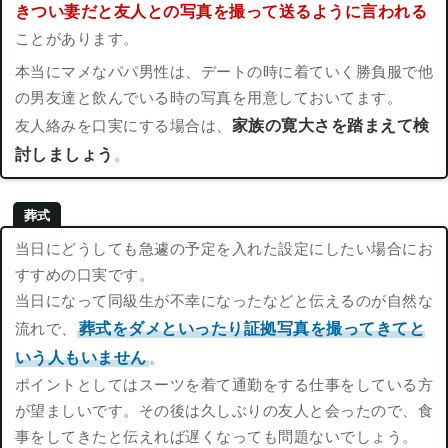
きつい妻だと友人との写真を撮って送るように言われる
ことがあります。
本当にマメなパパ男性は、デートの時に着ていく勝負服で他
の男友達と飲んでいる時の写真を用意しておいてます。
家族の寛大さを踏まえて検
友人絡みを口実にする場合は、
討しましょう
。
葬式
当日にどうしても急遽の予定を入れた設定にしたい場合にお
すすめの口実です。
当日になって同級生が不幸になったなどと伝えるのが自然な
葬式をダメといったり証拠写真を撮ってきてと
流れで、
いう人もいません
。
ポイントとしてはスーツを着て通勤をする仕事をしている方
が望ましいです。その後は久しぶりの友人と会ったので、食
事をしてきたと伝えれば遅くなっても問題ないでしょう。