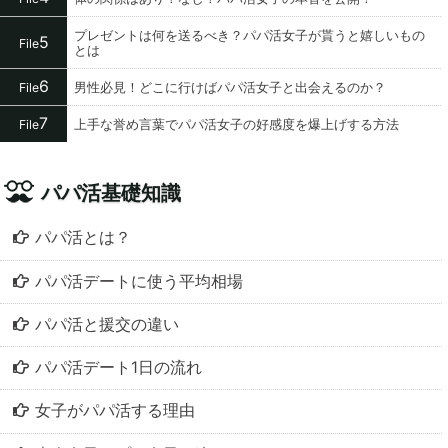
プレゼントは何を送るべき？パパ活女子が貰うと嬉しいもの
5
File
とは
6
男性必見！どこに行けばパパ活女子と出会えるのか？
File
7
上手な誉め言葉でパパ活女子の好感度を爆上げする方法
File
パパ活基礎知識
パパ活とは？
パパ活デートに使う平均相場
パパ活と援交の違い
パパ活デート1日の流れ
女子がパパ活する理由