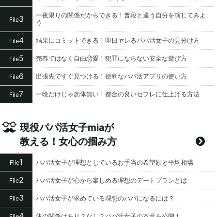
一夜限りの関係だからできる！普段と違う自分を演じてみよ
3
File
う
4
結果にコミットできる！即日ヤレるパパ活女子の見分け方
File
5
売春ではなく自由恋愛！犯罪にならない安全な遊び方
File
6
出張先ですぐ見つける！便利なパパ活アプリの使い方
File
7
一晩だけじゃ勿体無い！都合の良いセフレに仕上げる方法
File
現役パパ活女子miaが
教える！女心の掴み方
1
パパ活女子が理想としているお手当の希望額と平均相場
File
2
パパ活女子が心から楽しめる理想のデートプランとは
File
3
パパ活女子が求めている理想のパパになるには？
File
4
体の関係はあり？なし？パパ活女子の本音を公開！
File