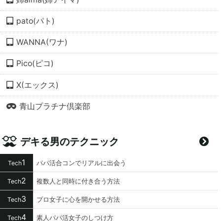
pato(パト)
WANNA(ワナ)
Pico(ピコ)
X(エックス)
青山プラチナ倶楽部
デキる男のテクニック
1
パパ活合コンでリアルに出会う
Tech
2
複数人と同時に付き合う方法
Tech
3
プロ女子に心を開かせる方法
Tech
4
素人パパ活女子のしつけ方
Tech