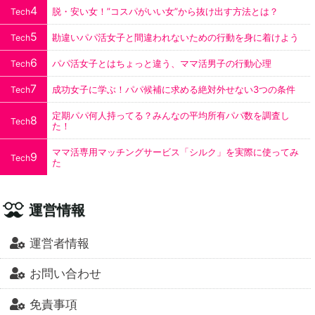
4
脱・安い女！”コスパがいい女”から抜け出す方法とは？
Tech
5
勘違いパパ活女子と間違われないための行動を身に着けよう
Tech
6
パパ活女子とはちょっと違う、ママ活男子の行動心理
Tech
7
成功女子に学ぶ！パパ候補に求める絶対外せない3つの条件
Tech
定期パパ何人持ってる？みんなの平均所有パパ数を調査し
8
Tech
た！
ママ活専用マッチングサービス「シルク」を実際に使ってみ
9
Tech
た
運営情報
運営者情報
お問い合わせ
免責事項