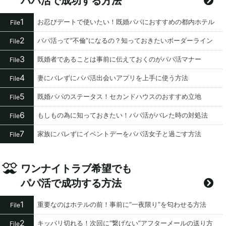
パパ活で成功する方法
1
お忍びデートで使いたい！既婚パパにおすすめの都内ホテル
File
2
パパ活って”不倫”になるの？知っておきたいボーダーライン
File
3
既婚者であることは事前に伝えておくのがパパ活マナー
File
4
妻にバレずにパパ活出会いアプリを上手に使う方法
File
5
既婚パパのステータス！セカンドハウスのおすすめ立地
File
6
もしもの為に知っておきたい！パパ活がバレた時の対処法
File
7
家族にバレずにイベントデーをパパ活女子と過ごす方法
File
ワンナイトラブ希望でも
パパ活で成功する方法
1
重要なのはホテルの前！事前に”一夜限り”を匂わせる方法
File
2
キッパリ切れる！次回に”繋げない”アフターメールの送り方
File