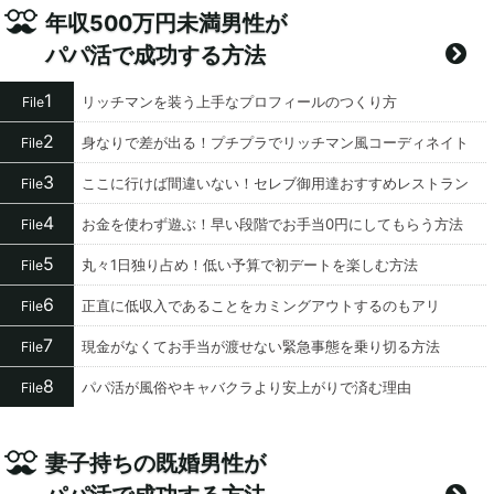
年収500万円未満男性が
パパ活で成功する方法
1
リッチマンを装う上手なプロフィールのつくり方
File
2
身なりで差が出る！プチプラでリッチマン風コーディネイト
File
3
ここに行けば間違いない！セレブ御用達おすすめレストラン
File
4
お金を使わず遊ぶ！早い段階でお手当0円にしてもらう方法
File
5
丸々1日独り占め！低い予算で初デートを楽しむ方法
File
6
正直に低収入であることをカミングアウトするのもアリ
File
7
現金がなくてお手当が渡せない緊急事態を乗り切る方法
File
8
パパ活が風俗やキャバクラより安上がりで済む理由
File
妻子持ちの既婚男性が