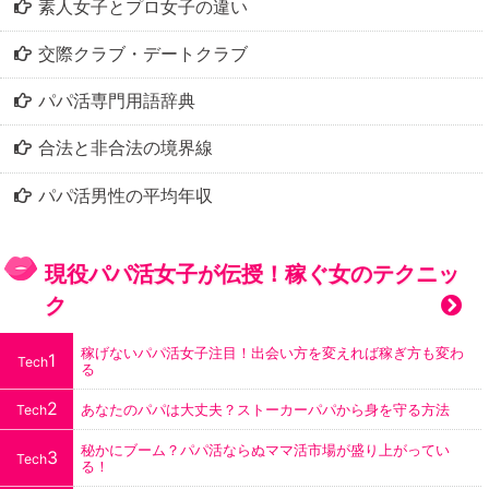
素人女子とプロ女子の違い
交際クラブ・デートクラブ
パパ活専門用語辞典
合法と非合法の境界線
パパ活男性の平均年収
現役パパ活女子が伝授！稼ぐ女のテクニッ
ク
稼げないパパ活女子注目！出会い方を変えれば稼ぎ方も変わ
1
Tech
る
2
あなたのパパは大丈夫？ストーカーパパから身を守る方法
Tech
秘かにブーム？パパ活ならぬママ活市場が盛り上がってい
3
Tech
る！